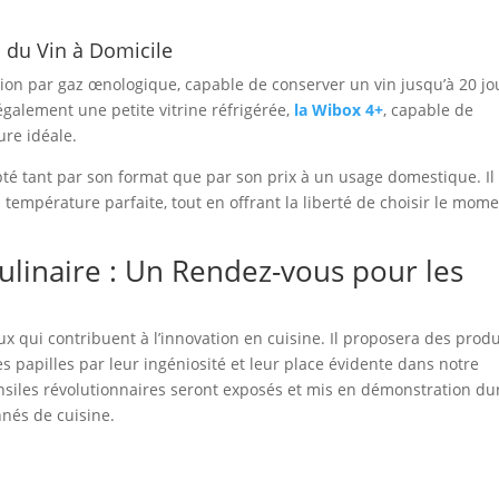
n du Vin à Domicile
tion par gaz œnologique, capable de conserver un vin jusqu’à 20 jo
 également une petite vitrine réfrigérée,
la Wibox 4+
, capable de
ure idéale.
pté tant par son format que par son prix à un usage domestique. Il
a température parfaite, tout en offrant la liberté de choisir le mom
Culinaire : Un Rendez-vous pour les
x qui contribuent à l’innovation en cuisine. Il proposera des produ
les papilles par leur ingéniosité et leur place évidente dans notre
ensiles révolutionnaires seront exposés et mis en démonstration du
nnés de cuisine.