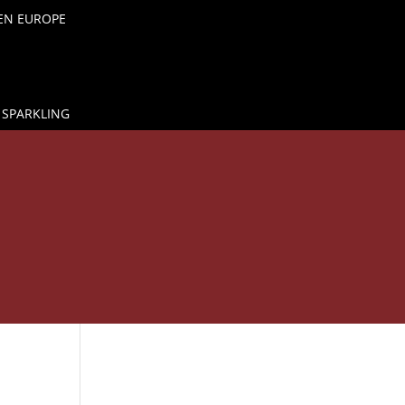
 EN EUROPE
 SPARKLING

IN AU VERRE