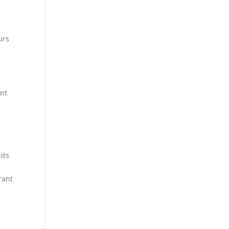
urs
ent
its
rant