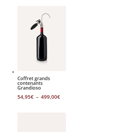
prix :
54,95€
à
249,00€
Coffret grands
contenants
Grandioso
Plage
54,95
€
–
499,00
€
de
prix :
54,95€
à