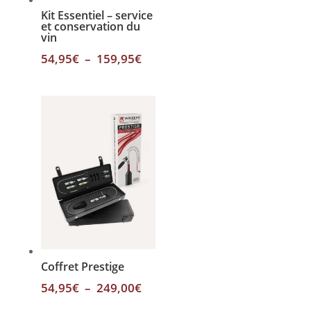
Kit Essentiel – service
et conservation du
vin
Plage
54,95
€
–
159,95
€
de
prix :
54,95€
à
159,95€
Coffret Prestige
Plage
54,95
€
–
249,00
€
de