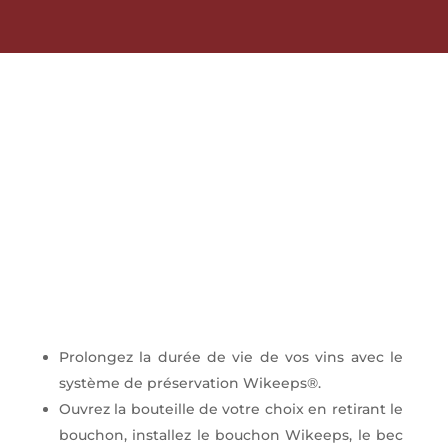
Les avantages Wikeeps
Wikeeps® vous permet
d’apprécier vos bouteilles
en toute modération
Prolongez la durée de vie de vos vins avec le
système de préservation Wikeeps®.
Ouvrez la bouteille de votre choix en retirant le
bouchon, installez le bouchon Wikeeps, le bec