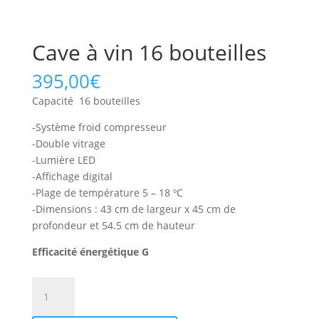
Cave à vin 16 bouteilles
395,00
€
Capacité 16 bouteilles
-Système froid compresseur
-Double vitrage
-Lumière LED
-Affichage digital
-Plage de température 5 – 18 ºC
-Dimensions : 43 cm de largeur x 45 cm de
profondeur et 54.5 cm de hauteur
Efficacité énergétique G
quantité
de
Cave