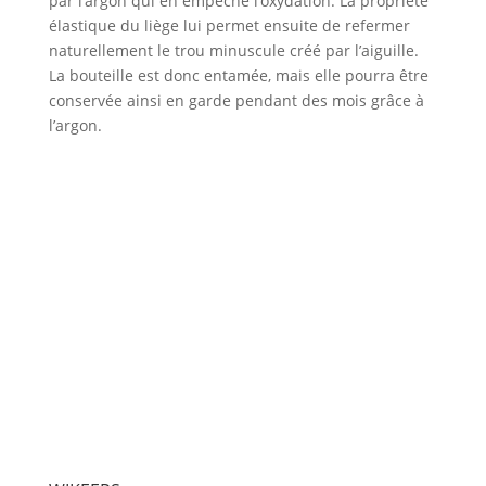
par
l’argon
qui en empêche l’oxydation. La propriété
élastique du liège lui permet ensuite de refermer
naturellement l
e
trou minuscule créé par l’aiguille.
La bouteille est donc entamée, mais elle pourra être
conservée ainsi
en garde
pendant des
mois
grâce à
l’argon.