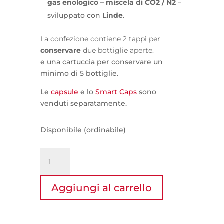
gas enologico – miscela di CO2 / N2
–
sviluppato con
Linde
.
La
confezione contiene 2 tappi per
conservare
due bottiglie aperte.
e una cartuccia per conservare un
minimo di 5 bottiglie.
Le
capsule
e lo
Smart Caps
sono
venduti separatamente.
Disponibile (ordinabile)
Kit
Bubbl.
conservazione
Aggiungi al carrello
dei
spumanti
aperti
quantità