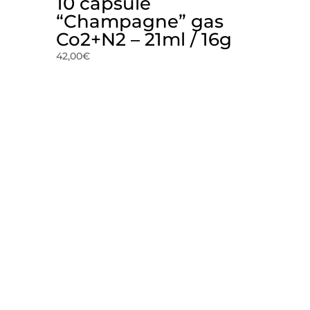
10 capsule
“Champagne” gas
Co2+N2 – 21ml / 16g
42,00
€