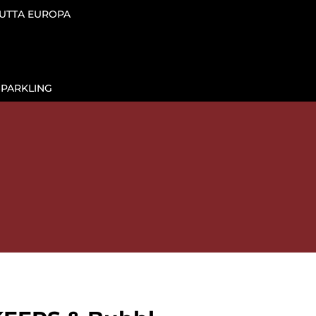
TUTTA EUROPA
SPARKLING

IL VINO AL CALICE