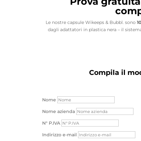
Prova gratuit
compa
Le nostre capsule Wikeeps & Bubbl. sono
1
dagli adattatori in plastica nera – il siste
Compila il mod
Nome
Nome azienda
N° P.IVA
Indirizzo e-mail