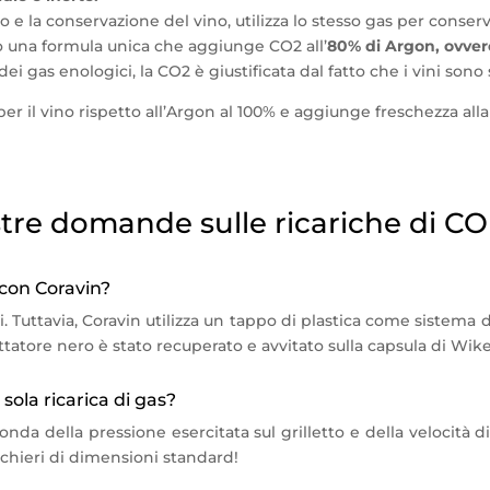
io e la conservazione del vino, utilizza lo stesso gas per conserv
o una formula unica che aggiunge CO2 all’
80% di Argon, ovvero
i gas enologici, la CO2 è giustificata dal fatto che i vini sono
per il vino rispetto all’Argon al 100% e aggiunge freschezza al
stre domande sulle ricariche di C
 con Coravin?
ici. Tuttavia, Coravin utilizza un tappo di plastica come sistem
ttatore nero è stato recuperato e avvitato sulla capsula di Wik
sola ricarica di gas?
nda della pressione esercitata sul grilletto e della velocità di 
chieri di dimensioni standard!