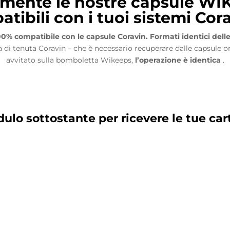
amente le nostre capsule WI
tibili con i tuoi sistemi
Cor
00% compatibile
con le capsule Coravin. Formati identici dell
ma di tenuta Coravin – che è necessario recuperare dalle capsule o
avvitato sulla bomboletta Wikeeps,
l’operazione è identica
.
ulo sottostante per ricevere le tue car