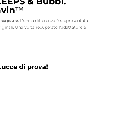
KEEPS & Bubbl.
avin
™
e capsule
. L’unica differenza è rappresentata
riginali. Una volta recuperato l’adattatore e
tucce di prova!