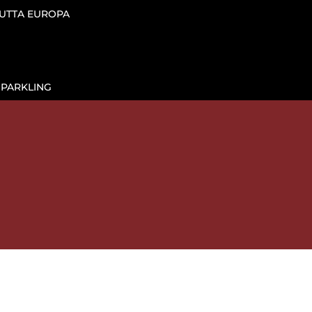
TUTTA EUROPA
SPARKLING

IL VINO AL CALICE