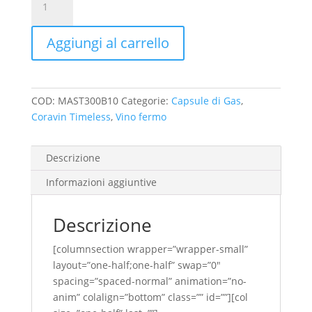
Argon
-
Aggiungi al carrello
Co2
x
300
quantità
COD:
MAST300B10
Categorie:
Capsule di Gas
,
Coravin Timeless
,
Vino fermo
Descrizione
Informazioni aggiuntive
Descrizione
[columnsection wrapper=”wrapper-small”
layout=”one-half;one-half” swap=”0″
spacing=”spaced-normal” animation=”no-
anim” colalign=”bottom” class=”” id=””][col