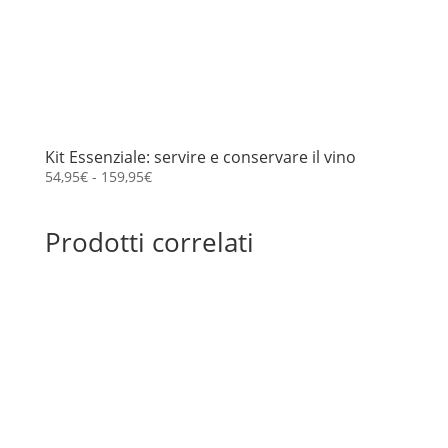
Kit Essenziale: servire e conservare il vino
Fascia
54,95
€
-
159,95
€
di
prezzo:
Prodotti correlati
da
54,95€
a
159,95€