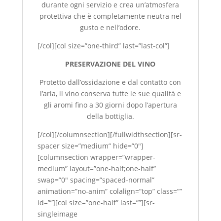
durante ogni servizio e crea un’atmosfera
protettiva che è completamente neutra nel
gusto e nell’odore.
[/col][col size=”one-third” last=”last-col”]
PRESERVAZIONE DEL VINO
Protetto dall’ossidazione e dal contatto con
l’aria, il vino conserva tutte le sue qualità e
gli aromi fino a 30 giorni dopo l’apertura
della bottiglia.
[/col][/columnsection][/fullwidthsection][sr-
spacer size=”medium” hide=”0″]
[columnsection wrapper=”wrapper-
medium” layout=”one-half;one-half”
swap=”0″ spacing=”spaced-normal”
animation=”no-anim” colalign=”top” class=””
id=””][col size=”one-half” last=””][sr-
singleimage