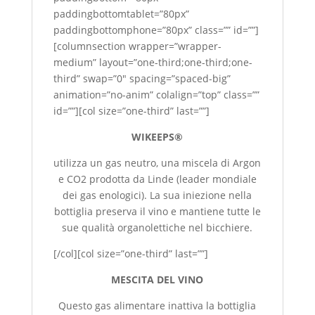
paddingbottomtablet=”80px”
paddingbottomphone=”80px” class=”” id=””]
[columnsection wrapper=”wrapper-
medium” layout=”one-third;one-third;one-
third” swap=”0″ spacing=”spaced-big”
animation=”no-anim” colalign=”top” class=””
id=””][col size=”one-third” last=””]
WIKEEPS®
utilizza un gas neutro, una miscela di Argon
e CO2 prodotta da Linde (leader mondiale
dei gas enologici). La sua iniezione nella
bottiglia preserva il vino e mantiene tutte le
sue qualità organolettiche nel bicchiere.
[/col][col size=”one-third” last=””]
MESCITA DEL VINO
Questo gas alimentare inattiva la bottiglia