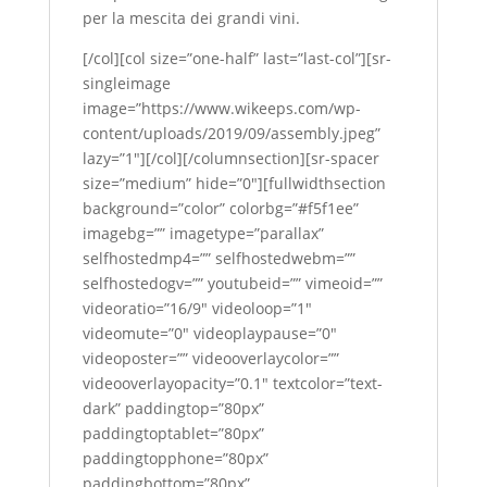
per la mescita dei grandi vini.
[/col][col size=”one-half” last=”last-col”][sr-
singleimage
image=”https://www.wikeeps.com/wp-
content/uploads/2019/09/assembly.jpeg”
lazy=”1″][/col][/columnsection][sr-spacer
size=”medium” hide=”0″][fullwidthsection
background=”color” colorbg=”#f5f1ee”
imagebg=”” imagetype=”parallax”
selfhostedmp4=”” selfhostedwebm=””
selfhostedogv=”” youtubeid=”” vimeoid=””
videoratio=”16/9″ videoloop=”1″
videomute=”0″ videoplaypause=”0″
videoposter=”” videooverlaycolor=””
videooverlayopacity=”0.1″ textcolor=”text-
dark” paddingtop=”80px”
paddingtoptablet=”80px”
paddingtopphone=”80px”
paddingbottom=”80px”