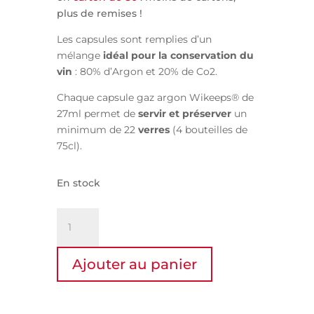
plus de remises !
Les capsules sont remplies d’un
mélange
idéal pour la conservation du
vin
: 80% d’Argon et 20% de Co2.
Chaque capsule gaz argon Wikeeps® de
27ml permet de
servir et préserver
un
minimum de 22
verres
(4 bouteilles de
75cl).
En stock
quantité
de
Master
Ajouter au panier
300
capsules
gaz
Argon