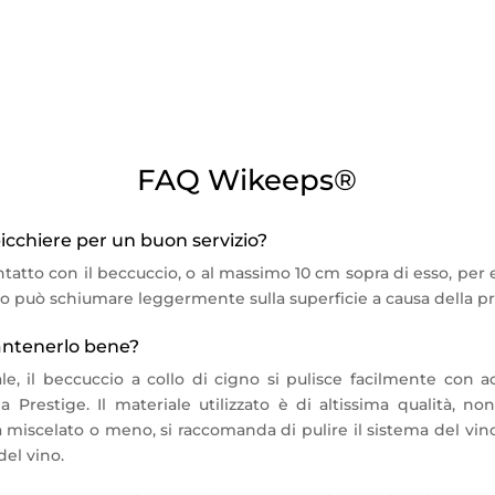
rofessionisti del settore vinicolo che desiderano offrire la migli
re…
0 Hz – Consumo: 0,6 KW.h/24h
FAQ Wikeeps®
bicchiere per un buon servizio?
ntatto con il beccuccio, o al massimo 10 cm sopra di esso, per 
ino può schiumare leggermente sulla superficie a causa della pr
antenerlo bene?
le, il beccuccio a collo di cigno si pulisce facilmente con 
la Prestige. Il materiale utilizzato è di altissima qualità, n
 miscelato o meno, si raccomanda di pulire il sistema del vin
del vino.