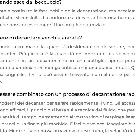
uando esce dal beccuccio?
 a sostituire la fase nobile della decantazione, ma accelera 
i vini, si consiglia di continuare a decantarli per una buona
he possano esprimere il loro miglior potenziale.
ere di decantare vecchie annate?
levando man mano la quantità desiderata da decantare, non
canter. Più piccola è la quantità nel decanter, più velocemen
cemente in un decanter che in una bottiglia aperta perc
ppo a un decanter non garantisce mai una buona tenuta. Q
glia originale, il vino può essere travasato normalmente per
.
essere combinato con un processo di decantazione rap
oderni del decanter per aerare rapidamente il vino. Gli accessor
ono efficaci. Il principio si basa sulla tecnica del fluido, che pe
 quantità di tempo, permettendo al vostro vino di respirare is
ntensi e un finale più morbido. È facile e veloce. Maggiore è la 
ido. Mentre il vino passa attraverso questo tubo, la velocità de