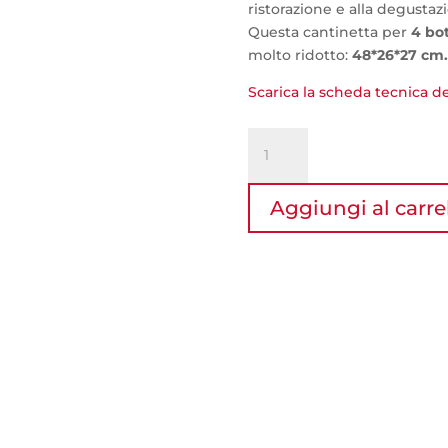
ristorazione e alla degustaz
Questa cantinetta per
4 bot
molto ridotto:
48*26*27 cm.
Scarica la scheda tecnica d
Cantina
per
4
Aggiungi al carre
bottiglie
-
Wibox
4
quantità