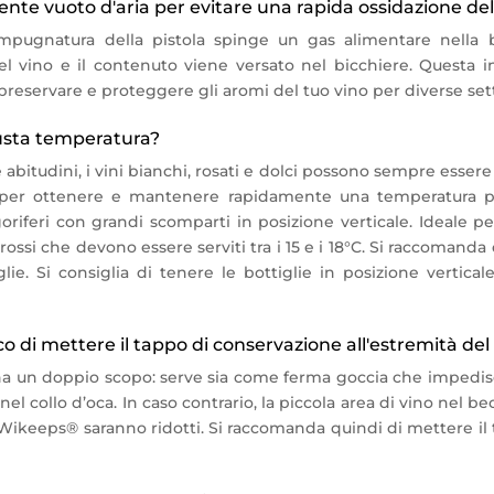
ente vuoto d'aria per evitare una rapida ossidazione del
impugnatura della pistola spinge un gas alimentare nella b
del vino e il contenuto viene versato nel bicchiere. Questa 
preservare e proteggere gli aromi del tuo vino per diverse se
giusta temperatura?
abitudini, i vini bianchi, rosati e dolci possono sempre essere 
o per ottenere e mantenere rapidamente una temperatura p
riferi con grandi scomparti in posizione verticale. Ideale p
rossi che devono essere serviti tra i 15 e i 18°C. Si raccomand
lie. Si consiglia di tenere le bottiglie in posizione vertica
 di mettere il tappo di conservazione all'estremità del
 un doppio scopo: serve sia come ferma goccia che impedisce
el collo d’oca. In caso contrario, la piccola area di vino nel b
 Wikeeps® saranno ridotti. Si raccomanda quindi di mettere il t