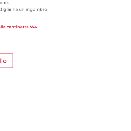
ione.
tiglie
ha un ingombro
ella cantinetta W4
llo