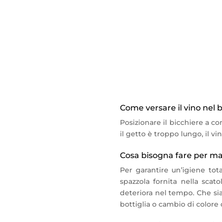
È quindi ideale per tutti i p
degustazione durante le fie
Alimentazione: 220/240 V, 5
Come versare il vino nel 
Posizionare il bicchiere a co
il getto è troppo lungo, il v
Cosa bisogna fare per m
Per garantire un’igiene tota
spazzola fornita nella scato
deteriora nel tempo. Che sia
bottiglia o cambio di colore 