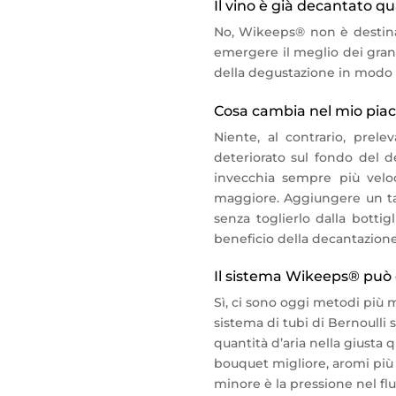
Il vino è già decantato q
No, Wikeeps® non è destinato
emergere il meglio dei grand
della degustazione in modo c
Cosa cambia nel mio piac
Niente, al contrario, pre
deteriorato sul fondo del de
invecchia sempre più velo
maggiore. Aggiungere un ta
senza toglierlo dalla botti
beneficio della decantazione
Il sistema Wikeeps® può 
Sì, ci sono oggi metodi più m
sistema di tubi di Bernoulli s
quantità d’aria nella giusta
bouquet migliore, aromi più i
minore è la pressione nel flu