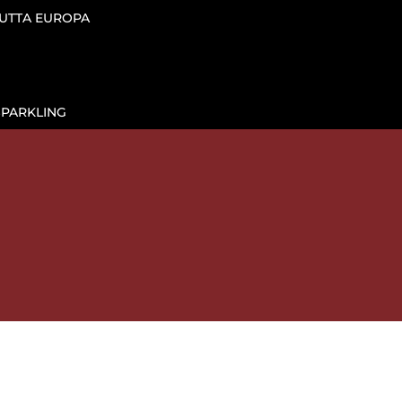
TUTTA EUROPA
SPARKLING

IL VINO AL CALICE