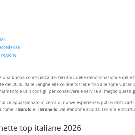
026
’eccellenza
r regione
e una buona conoscenza dei territori, delle denominazioni e delle t
tte del 2026, dalle Langhe alle colline toscane fino alle zone vulcani
cchiamento e utili consigli per conservare e servire al meglio questi
g
mplice appassionato in cerca di nuove esperienze, potrai districarti 
ni come il
Barolo
e il
Brunello
, valutandone acidità, tannini e struttu
hette top italiane 2026