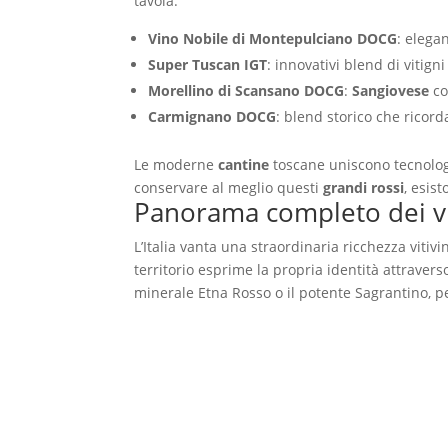
tavola.
Vino Nobile di Montepulciano DOCG
: elega
Super Tuscan IGT
: innovativi blend di vitign
Morellino di Scansano DOCG
:
Sangiovese
co
Carmignano DOCG
: blend storico che ricor
Le moderne
cantine
toscane uniscono tecnolog
conservare al meglio questi
grandi rossi
, esis
Panorama completo dei vin
L’Italia vanta una straordinaria ricchezza vit
territorio esprime la propria identità attraverso
minerale Etna Rosso o il potente Sagrantino, per