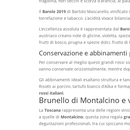
fragolina, fiori secchi e scorza d’arancia; al pa
Il
Barolo 2019
di Bartolo Mascarello, vinificato 
torrefazione e tabacco. L’acidità vivace bilanc
L’eccellenza assoluta è rappresentata dal
Baro
austriaco creano note di glicine, violetta, spezi
frutti di bosco, prugna e spezie dolci, frutto
Conservazione e abbinamenti 
Per conservare al meglio questi grandi rossi so
vanno conservate orizzontalmente, mentre dopo 
Gli abbinamenti ideali esaltano struttura e ta
Risotti ai porcini, tartufo bianco d’Alba e fo
rossi italiani
.
Brunello di Montalcino e v
La
Toscana
rappresenta una delle regioni vinico
a quelle di
Montalcino
, questa zona regala
gra
degustazioni professionali, tra cui spiccano mo