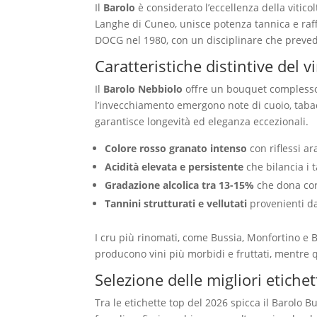
Il
Barolo
è considerato l’eccellenza della vitic
Langhe di Cuneo, unisce potenza tannica e raf
DOCG nel 1980, con un disciplinare che preve
Caratteristiche distintive del
Il
Barolo Nebbiolo
offre un bouquet complesso c
l’invecchiamento emergono note di cuoio, tabac
garantisce longevità ed eleganza eccezionali.
Colore rosso granato intenso
con riflessi a
Acidità elevata e persistente
che bilancia i 
Gradazione alcolica tra 13-15%
che dona cor
Tannini strutturati e vellutati
provenienti dal
I cru più rinomati, come Bussia, Monfortino e 
producono vini più morbidi e fruttati, mentre q
Selezione delle migliori etich
Tra le etichette top del 2026 spicca il Barolo 