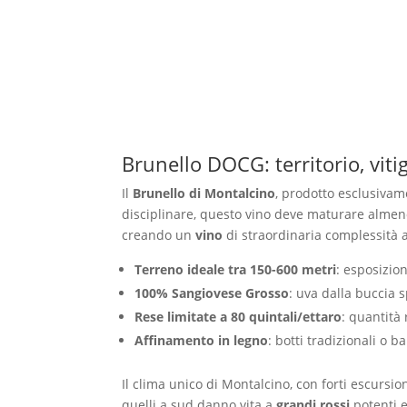
Brunello DOCG: territorio, viti
Il
Brunello di Montalcino
, prodotto esclusiva
disciplinare, questo vino deve maturare almeno
creando un
vino
di straordinaria complessità 
Terreno ideale tra 150-600 metri
: esposizion
100% Sangiovese Grosso
: uva dalla buccia 
Rese limitate a 80 quintali/ettaro
: quantità
Affinamento in legno
: botti tradizionali o 
Il clima unico di Montalcino, con forti escursi
quelli a sud danno vita a
grandi rossi
potenti e