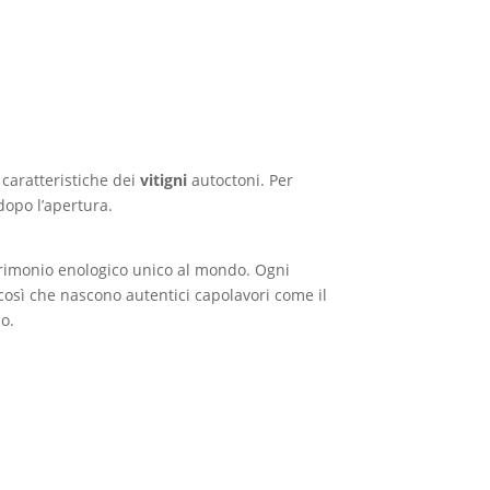
 caratteristiche dei
vitigni
autoctoni. Per
dopo l’apertura.
atrimonio enologico unico al mondo. Ogni
È così che nascono autentici capolavori come il
bo.