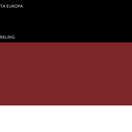
TTA EUROPA
ARKLING

I
IL VINO AL CALICE