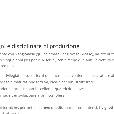
gni e disciplinare di produzione
mente con
Sangiovese
(qui chiamato Sangiovese Grosso), ha ottenuto
 cinque anni (sei per le Riserva), con almeno due anni in botti di 
aromatica.
i privilegiate e suoli ricchi di minerali che conferiscono carattere a
spessa e maturazione tardiva, ideale per vini strutturati
 ridotte garantiscono l’eccellente
qualità
delle
uve
barrique per sviluppare aromi complessi
oni termiche, permette alle
uve
di sviluppare aromi intensi. I
vigneti
 strutturati.