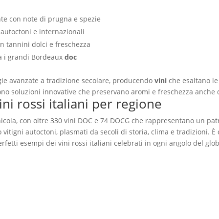
nte con note di prugna e spezie
i autoctoni e internazionali
n tannini dolci e freschezza
da i grandi Bordeaux
doc
ie avanzate a tradizione secolare, producendo
vini
che esaltano le
tono soluzioni innovative che preservano aromi e freschezza anche 
i rossi italiani per regione
ivinicola, con oltre 330 vini DOC e 74 DOCG che rappresentano un p
 vitigni autoctoni, plasmati da secoli di storia, clima e tradizioni. 
fetti esempi dei vini rossi italiani celebrati in ogni angolo del glo