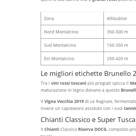
Zona
Altitudine
Nord Montalcino
350-500 m
Sud Montalcino
150-350 m
Est Montalcino
250-420 m
Le migliori etichette Brunello
Tra i
vini rossi toscani
più pregiati spicca il
Ma
maturazione in legno donano a questo
Brunel
Il
Vigna Vecchia 2019
di Le Ragnaie, fermentato 
invece un capolavoro assoluto con i suoi
tanni
Chianti Classico e Super Tusc
Il
Chianti
Classico
Riserva DOCG
, composto pri