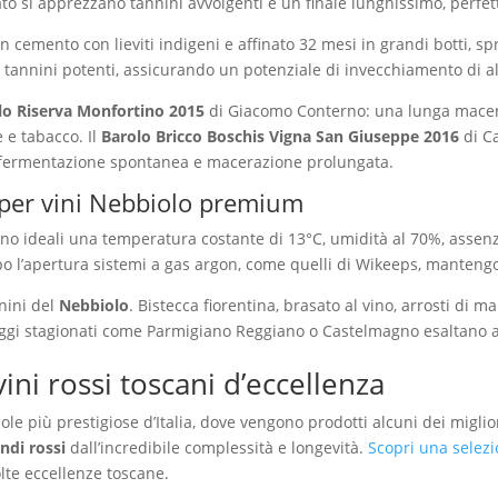
lato si apprezzano tannini avvolgenti e un finale lunghissimo, perfetta
in cemento con lieviti indigeni e affinato 32 mesi in grandi botti, sp
ia tannini potenti, assicurando un potenziale di invecchiamento di 
lo Riserva Monfortino 2015
di Giacomo Conterno: una lunga maceraz
e e tabacco. Il
Barolo Bricco Boschis Vigna San Giuseppe 2016
di Ca
 di fermentazione spontanea e macerazione prolungata.
per vini Nebbiolo premium
no ideali una temperatura costante di 13°C, umidità al 70%, assenza 
l’apertura sistemi a gas argon, come quelli di Wikeeps, mantengono
nnini del
Nebbiolo
. Bistecca fiorentina, brasato al vino, arrosti di
rmaggi stagionati come Parmigiano Reggiano o Castelmagno esaltano a
ini rossi toscani d’eccellenza
le più prestigiose d’Italia, dove vengono prodotti alcuni dei miglio
ndi rossi
dall’incredibile complessità e longevità.
Scopri una selezio
lte eccellenze toscane.