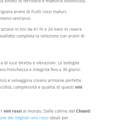
 sintesi di territorio e maestria vitivinicola.
rigiona aromi di frutti rossi maturi,
almeno vent’anni.
ione in tini da 61 hl e 24 mesi in rovere
vallotto completa la selezione con aromi di
di luce diretta e vibrazioni. Le bottiglie
 freschezza e integrità fino a 30 giorni.
 manzo e selvaggina creano armonie perfette.
cidità, complessità e qualità di questi
vini
ri
vini rossi
al mondo. Dalle colline del
Chianti
ne dei migliori vini rossi
ideali per