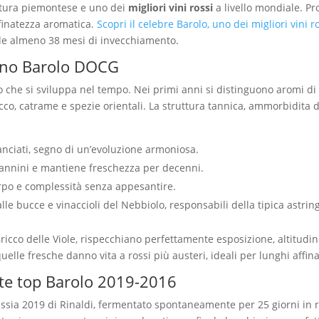
oltura piemontese e uno dei
migliori vini rossi
a livello mondiale. P
finatezza aromatica.
Scopri il celebre Barolo, uno dei migliori vini ro
de almeno 38 mesi di invecchiamento.
 vino Barolo DOCG
he si sviluppa nel tempo. Nei primi anni si distinguono aromi di fra
co, catrame e spezie orientali. La struttura tannica, ammorbidita 
ranciati, segno di un’evoluzione armoniosa.
tannini e mantiene freschezza per decenni.
po e complessità senza appesantire.
le bucce e vinaccioli del Nebbiolo, responsabili della tipica astrin
Bricco delle Viole, rispecchiano perfettamente esposizione, altitud
uelle fresche danno vita a rossi più austeri, ideali per lunghi affin
ette top Barolo 2019-2016
Bussia 2019 di Rinaldi, fermentato spontaneamente per 25 giorni in r