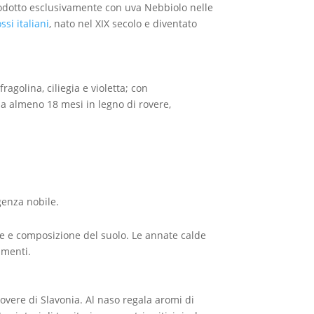
rodotto esclusivamente con uva Nebbiolo nelle
ssi italiani
, nato nel XIX secolo e diventato
golina, ciliegia e violetta; con
da almeno 18 mesi in legno di rovere,
genza nobile.
ine e composizione del suolo. Le annate calde
amenti.
overe di Slavonia. Al naso regala aromi di