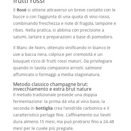
frutti rossi
Il
Rosé
si ottiene attraverso un breve contatto con le
bucce o con l’aggiunta di una quota di vino rosso,
combinando freschezza e note di fragola, lampone e
ribes. Nella pratica, si abbina con precisione a
salumi, tartare e preparazioni a base di pomodoro.
Il Blanc de Noirs, ottenuto vinificando in bianco le
uve a bacca nera, colpisce per cremosità e un
bouquet ricco di frutti rossi maturi. Da privilegiare
quando in tavola compaiono arrosti, salmone
affumicato o formaggi a media stagionatura.
Metodo classico champagne brut:
invecchiamento e extra brut nature
Il metodo tradizionale prevede una doppia
fermentazione: la prima dà vita al vino base, la
seconda in
bottiglia
crea l’anidride carbonica e il
caratteristico perlage fine. L’affinamento sui lieviti
dura almeno 15 mesi, ma può protrarsi fino a 24-48
mesi per le cuvée più pregiate.