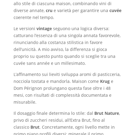
allo stile di ciascuna maison, combinando vini di
diverse annate,
cru
e varietà per garantire una
cuvée
coerente nel tempo.
Le versioni
vintage
seguono una logica diversa:
catturano l’essenza di una singola annata favorevole,
rinunciando alla costanza stilistica in favore
dell’unicità. A mio avviso, la differenza si gioca
proprio su questo punto quando si sceglie tra una
cuvée sans année e un millesimato.
L’affinamento sui lieviti sviluppa aromi di pasticceria,
nocciola tostata e mandorla. Maison come
Krug
e
Dom Pérignon prolungano questa fase oltre i 48
mesi, con risultati di complessità documentata e
misurabile.
Il dosaggio finale determina lo stile: dal
Brut Nature
,
privo di zuccheri residui, all’Extra Brut, fino al
classico
Brut
. Concretamente, ogni livello mette in
primo piano profili diversi: minerale il primo,