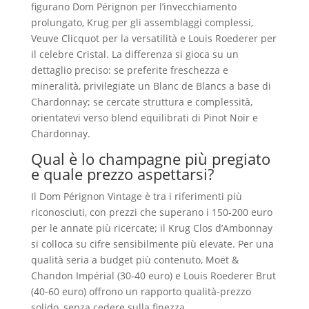
figurano Dom Pérignon per l’invecchiamento
prolungato, Krug per gli assemblaggi complessi,
Veuve Clicquot per la versatilità e Louis Roederer per
il celebre Cristal. La differenza si gioca su un
dettaglio preciso: se preferite freschezza e
mineralità, privilegiate un Blanc de Blancs a base di
Chardonnay; se cercate struttura e complessità,
orientatevi verso blend equilibrati di Pinot Noir e
Chardonnay.
Qual è lo champagne più pregiato
e quale prezzo aspettarsi?
Il Dom Pérignon Vintage è tra i riferimenti più
riconosciuti, con prezzi che superano i 150-200 euro
per le annate più ricercate; il Krug Clos d’Ambonnay
si colloca su cifre sensibilmente più elevate. Per una
qualità seria a budget più contenuto, Moët &
Chandon Impérial (30-40 euro) e Louis Roederer Brut
(40-60 euro) offrono un rapporto qualità-prezzo
solido, senza cedere sulla finezza.