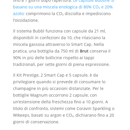
fino a 7 giorni dopo l’apertura.
Le capsule Bubbl® si
basano su una miscela enologica di 80% CO₂ e 20%
azoto
: comprimono la CO₂ disciolta e impediscono
l’ossidazione.
Il sistema Bubbl funziona con capsule da 21 ml,
disponibili in confezioni da 10, che rilasciano la
miscela gassosa attraverso lo Smart Cap. Nella
pratica, una bottiglia da 750 ml di
Brut
conserva il
90% in più delle bollicine rispetto ai tappi
tradizionali, per sette giorni di piena espressione.
Il Kit Prestige, 2 Smart Cap e 5 capsule, è da
privilegiare quando si prevede di consumare lo
champagne in più occasioni distanziate. Per le
bottiglie Magnum occorrono 2 capsule, con
un’estensione della freschezza fino a 10 giorni. A
titolo di confronto, sistemi come Coravin Sparkling o
Wikeeps, basati su argon e CO₂, dichiarano fino a 20
giorni di conservazione.