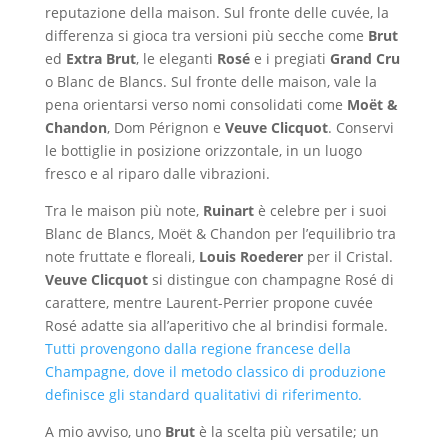
reputazione della maison. Sul fronte delle cuvée, la
differenza si gioca tra versioni più secche come
Brut
ed
Extra Brut
, le eleganti
Rosé
e i pregiati
Grand Cru
o Blanc de Blancs. Sul fronte delle maison, vale la
pena orientarsi verso nomi consolidati come
Moët &
Chandon
, Dom Pérignon e
Veuve Clicquot
. Conservi
le bottiglie in posizione orizzontale, in un luogo
fresco e al riparo dalle vibrazioni.
Tra le maison più note,
Ruinart
è celebre per i suoi
Blanc de Blancs, Moët & Chandon per l’equilibrio tra
note fruttate e floreali,
Louis Roederer
per il Cristal.
Veuve Clicquot
si distingue con champagne Rosé di
carattere, mentre Laurent-Perrier propone cuvée
Rosé adatte sia all’aperitivo che al brindisi formale.
Tutti provengono dalla regione francese della
Champagne, dove il metodo classico di produzione
definisce gli standard qualitativi di riferimento.
A mio avviso, uno
Brut
è la scelta più versatile; un